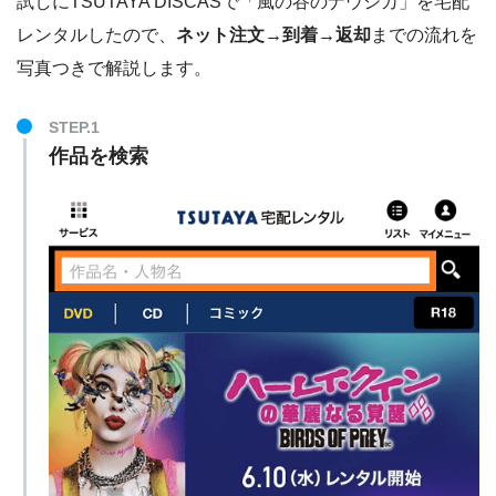
試しにTSUTAYA DISCASで「風の谷のナウシカ」を宅配
レンタルしたので、
ネット注文→到着→返却
までの流れを
写真つきで解説します。
STEP.1
作品を検索