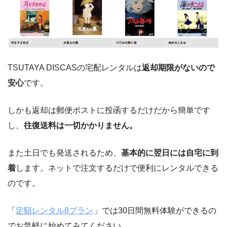
TSUTAYA DISCASの宅配レンタルは
返却期限がないので
安心
です。
しかも返却は郵便ポストに投函するだけだから簡単です
し、
往復送料は一切かかりません。
また土日でも発送されるため、
基本的に翌日には自宅に到
着
します。ネットで注文するだけで便利にレンタルできる
のです。
「
定額レンタル8プラン
」では30日間無料体験ができるの
でお気軽に始めてみてください。