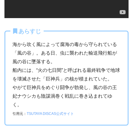
あらすじ
海から吹く風によって腐海の毒から守られている
「風の谷」。ある日、虫に襲われた輸送飛行船が
風の谷に墜落する。
船内には、“火の七日間”と呼ばれる最終戦争で地球
を壊滅させた「巨神兵」の核が積まれていた。
やがて巨神兵をめぐり闘争が勃発し、風の谷の王
妃ナウシカも陰謀渦巻く戦乱に巻き込まれてゆ
く。
引用元：
TSUTAYA DISCAS公式サイト