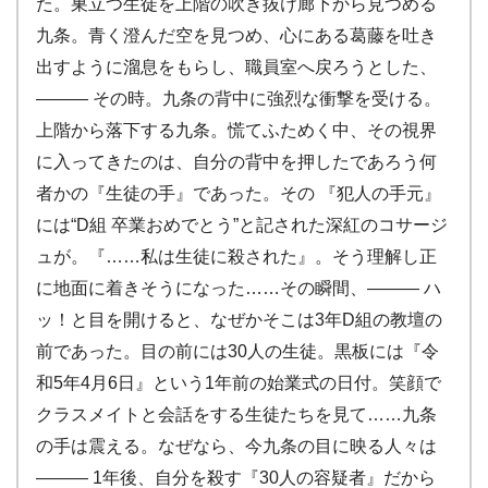
た。巣立つ生徒を上階の吹き抜け廊下から見つめる
九条。青く澄んだ空を見つめ、心にある葛藤を吐き
出すように溜息をもらし、職員室へ戻ろうとした、
——— その時。九条の背中に強烈な衝撃を受ける。
上階から落下する九条。慌てふためく中、その視界
に入ってきたのは、自分の背中を押したであろう何
者かの『生徒の手』であった。その 『犯人の手元』
には“D組 卒業おめでとう”と記された深紅のコサージ
ュが。『……私は生徒に殺された』。そう理解し正
に地面に着きそうになった……その瞬間、——— ハ
ッ！と目を開けると、なぜかそこは3年D組の教壇の
前であった。目の前には30人の生徒。黒板には『令
和5年4月6日』という1年前の始業式の日付。笑顔で
クラスメイトと会話をする生徒たちを見て……九条
の手は震える。なぜなら、今九条の目に映る人々は
——— 1年後、自分を殺す『30人の容疑者』だから