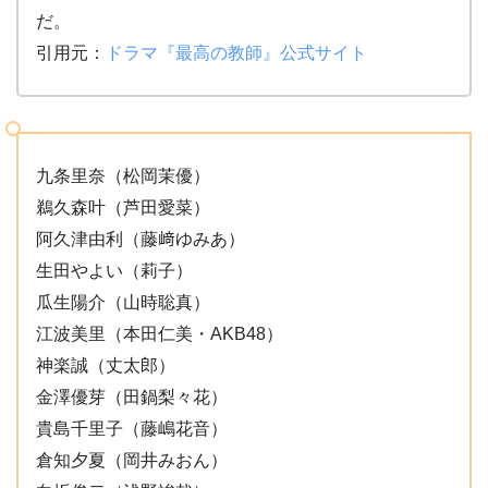
だ。
引用元：
ドラマ『最高の教師』公式サイト
九条里奈（松岡茉優）
鵜久森叶（芦田愛菜）
阿久津由利（藤﨑ゆみあ）
生田やよい（莉子）
瓜生陽介（山時聡真）
江波美里（本田仁美・AKB48）
神楽誠（丈太郎）
金澤優芽（田鍋梨々花）
貴島千里子（藤嶋花音）
倉知夕夏（岡井みおん）