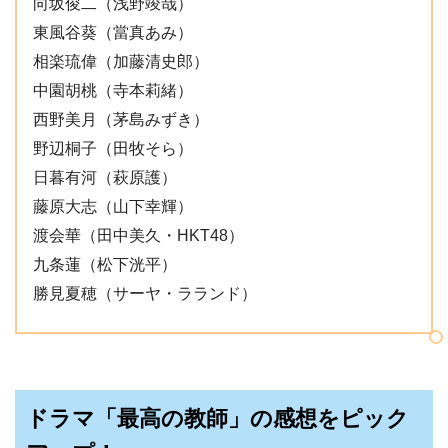
向坂俊二（浅野竣哉）
東風谷葵（當真あみ）
相楽琉偉（加藤清史郎）
中園胡桃（寺本莉緒）
西野美月（茅島みずき）
野辺桐子（田牧そら）
日暮有河（萩原護）
藤原大志（山下幸輝）
渡会華（田中美久・HKT48）
九条蓮（松下洸平）
勝見夏穂（サーヤ・ラランド）
ドラマ「最高の教師」の感想をピック