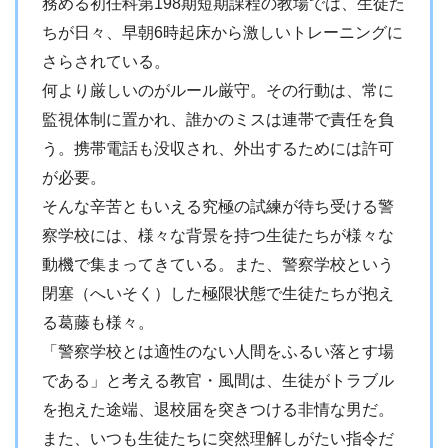
務める初任科第198期短期課程の教場では、生徒た
ちが日々、早朝6時起床から激しいトレーニングに
さらされている。
何より厳しいのがルール厳守。その行動は、常に
監視体制に置かれ、誰かのミスは連帯で責任を負
う。携帯電話も没収され、外出するためには許可
が必要。
そんな辛苦ともいえる究極の試練が待ち受ける警
察学校には、様々な背景を持つ生徒たちが様々な
動機で集まってきている。また、警察学校という
閉塞（へいそく）した極限状態で生徒たちが抱え
る葛藤も様々。
「警察学校とは適性のない人間をふるい落とす場
である」と考える教官・風間は、生徒がトラブル
を抱えた途端、退校届を突きつける非情な男だ。
また、いつも生徒たちに突然理解しがたい指令だ