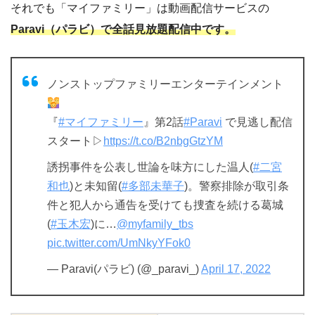
それでも「マイファミリー」は動画配信サービスの
Paravi（パラビ）で全話見放題配信中です。
ノンストップファミリーエンターテインメント
『
#マイファミリー
』第2話
#Paravi
で見逃し配信
スタート▷
https://t.co/B2nbgGtzYM
誘拐事件を公表し世論を味方にした温人(
#二宮
和也
)と未知留(
#多部未華子
)。警察排除が取引条
件と犯人から通告を受けても捜査を続ける葛城
(
#玉木宏
)に…
@myfamily_tbs
pic.twitter.com/UmNkyYFok0
— Paravi(パラビ) (@_paravi_)
April 17, 2022