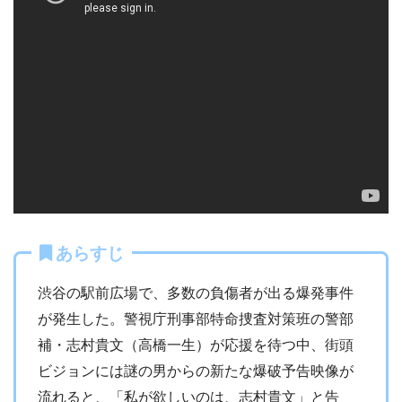
あらすじ
渋谷の駅前広場で、多数の負傷者が出る爆発事件
が発生した。警視庁刑事部特命捜査対策班の警部
補・志村貴文（高橋一生）が応援を待つ中、街頭
ビジョンには謎の男からの新たな爆破予告映像が
流れると、「私が欲しいのは、志村貴文」と告