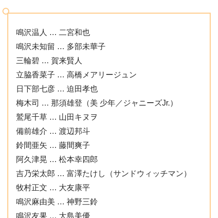
鳴沢温人 … 二宮和也
鳴沢未知留 … 多部未華子
三輪碧 … 賀来賢人
立脇香菜子 … 高橋メアリージュン
日下部七彦 … 迫田孝也
梅木司 … 那須雄登（美 少年／ジャニーズJr.）
鷲尾千草 … 山田キヌヲ
備前雄介 … 渡辺邦斗
鈴間亜矢 … 藤間爽子
阿久津晃 … 松本幸四郎
吉乃栄太郎 … 富澤たけし（サンドウィッチマン）
牧村正文 … 大友康平
鳴沢麻由美 … 神野三鈴
鳴沢友果 … 大島美優